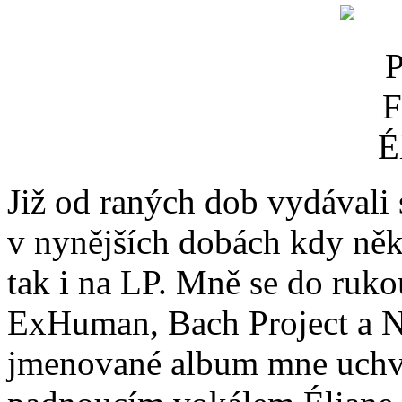
Již od raných dob vydávali s
v nynějších dobách kdy něk
tak i na LP. Mně se do ruko
ExHuman, Bach Project a N
jmenované album mne uchvá