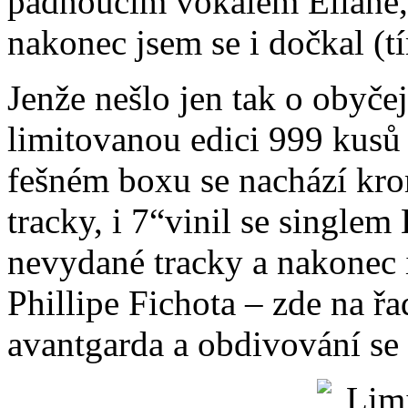
padnoucím vokálem Éliane, p
nakonec jsem se i dočkal (tí
Jenže nešlo jen tak o obyčej
limitovanou edici 999 kusů 
fešném boxu se nachází kr
tracky, i 7“vinil se single
nevydané tracky a nakonec 
Phillipe Fichota – zde na řa
avantgarda a obdivování se