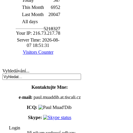
Today
547
This Month
6952
Last Month
20047
All days
5218327
Your IP: 216.73.217.78
Server Time: 2026-08-
07 18:51:31
Visitors Counter
Vyhledávání...
Kontaktujte Mne:
e-mail:
paul.muaddib.at.tiscali.cz
ICQ:
Skype:
Login
Již nikam vedoucí odkazy